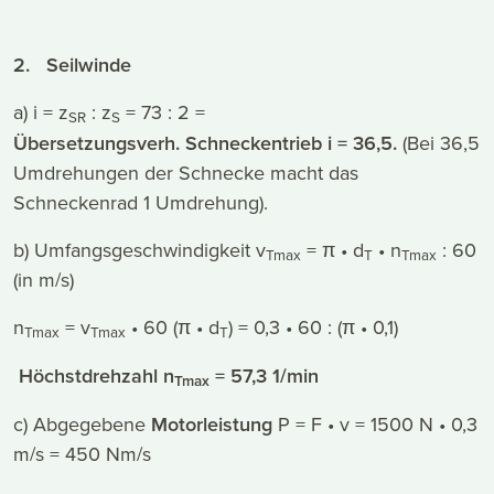
2. Seilwinde
a) i = z
: z
= 73 : 2 =
SR
S
Übersetzungsverh. Schneckentrieb i = 36,5.
(Bei 36,5
Umdrehungen der Schnecke macht das
Schneckenrad 1 Umdrehung).
b) Umfangsgeschwindigkeit v
= π • d
• n
: 60
Tmax
T
Tmax
(in m/s)
n
= v
• 60 (π • d
) = 0,3 • 60 : (π • 0,1)
Tmax
Tmax
T
Höchstdrehzahl n
= 57,3 1/min
Tmax
c) Abgegebene
Motorleistung
P = F • v = 1500 N • 0,3
m/s = 450 Nm/s