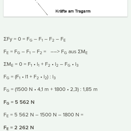
ΣFy = 0 = F
– F
– F
– F
G
1
2
E
F
= F
– F
– F
= ––> F
aus ΣM
E
G
1
2
G
E
ΣM
= 0 = F
• l
+ F
• l
– F
• l
E
1
1
2
2
G
3
F
= (F
• l1 + F
• l
) : l
G
1
2
2
3
F
= (1500 N • 4,1 m + 1800 • 2,3) : 1,85 m
G
F
= 5 562 N
G
F
= 5 562 N – 1500 N – 1800 N =
E
F
= 2 262 N
E