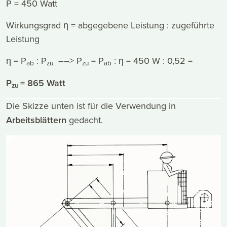
P = 450 Watt
Wirkungsgrad η = abgegebene Leistung : zugeführte
Leistung
η = P
: P
––> P
= P
: η = 450 W : 0,52 =
ab
zu
zu
ab
P
= 865 Watt
zu
Die Skizze unten ist für die Verwendung in
Arbeitsblättern
gedacht.