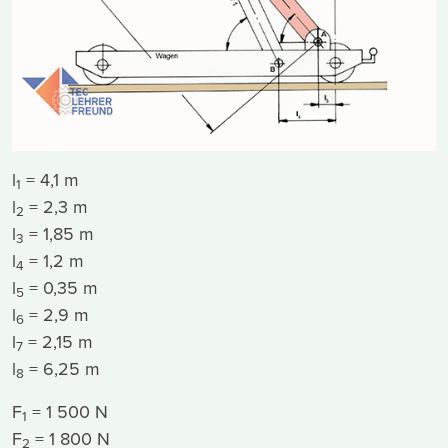
l
= 4,1 m
1
l
= 2,3 m
2
l
= 1,85 m
3
l
= 1,2 m
4
l
= 0,35 m
5
l
= 2,9 m
6
l
= 2,15 m
7
l
= 6,25 m
8
F
= 1 500 N
1
F
= 1 800 N
2